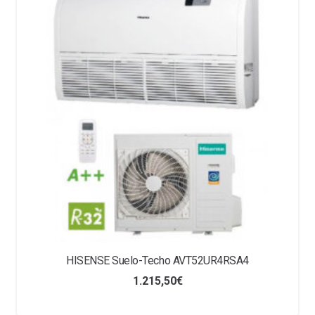
MITSUBISHI ELECTRIC Split Pared MSZ-EF35VG(K)
blanco
1.180,00
€